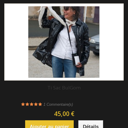
Ti Sac BulGom
1
Commentaire(s)
45,00 €
Ajouter au panier
Détails