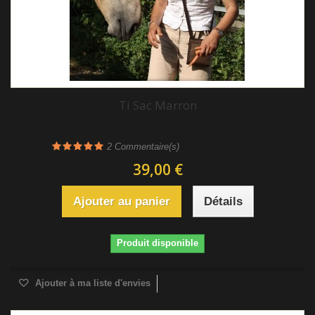
Ti Sac Marron
2
Commentaire(s)
39,00 €
Ajouter au panier
Détails
Produit disponible
Ajouter à ma liste d'envies