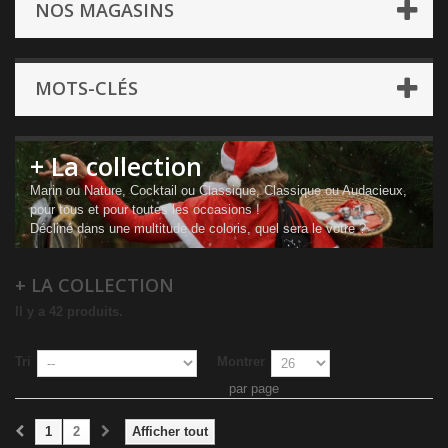
NOS MAGASINS
MOTS-CLÉS
+ La collection
Marin ou Nature, Cocktail ou Classique, Classique ou Audacieux,
pour tous et pour toutes les occasions !
Décliné dans une multitude de coloris, quel sera le votre ?
+ LA COLLECTION
Il y a 42 produits.
Tri
Montrer
par page
1
2
Afficher tout