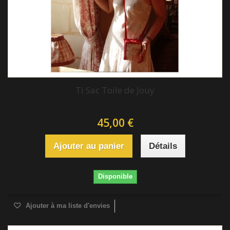
Ti Sac Toile de Jouy
45,00 €
Ajouter au panier
Détails
Disponible
Ajouter à ma liste d'envies