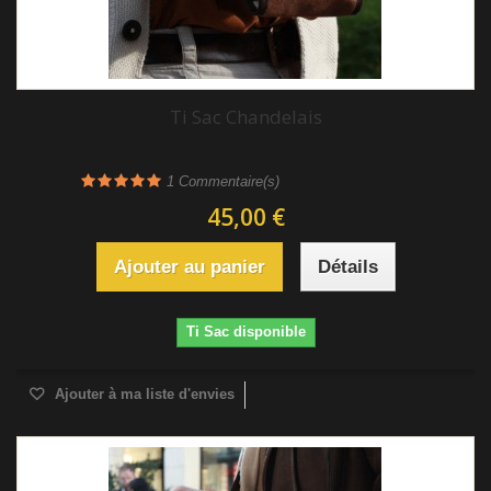
Ti Sac Chandelais
1
Commentaire(s)
45,00 €
Ajouter au panier
Détails
Ti Sac disponible
Ajouter à ma liste d'envies