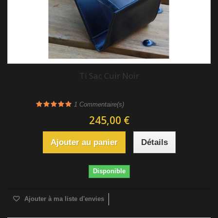
Ti Sac Cuir Noir
1
Commentaire(s)
245,00 €
Ajouter au panier
Détails
Disponible
Ajouter à ma liste d'envies