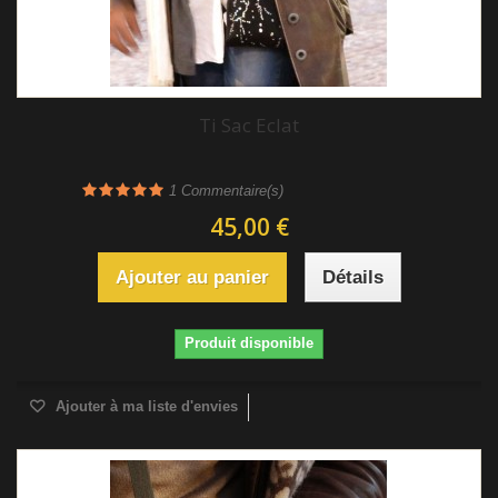
Ti Sac Eclat
1
Commentaire(s)
45,00 €
Ajouter au panier
Détails
Produit disponible
Ajouter à ma liste d'envies