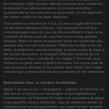
les entreprises à taille humaine, défendre l’artisanat et les commerces
de proximité.
Les relations humaines, la vie locale et la nature
exceptionnelle qui nous entourent me passionnent, ce sont également
des valeurs simples et mes lignes directrices.
Pour soutenir la croissance du Ti Sac, on nous a suggéré de rejoindre
l'un des labels «produire en France». Cela représente un coût et je
m’interroge quand même sur ceux qui affiche un Made In France et se
contentent de fermer un pot de cornichons comme seule opération
française. Mettre en valeur une production locale me semble bien plus
pertinent mais c’est une autre histoire. Plutôt que d’acheter un de ces
labels, je préfère donc reverser ce budget, et donner un peu de temps à
des actions nécessaires, en soutenant différentes initiatives qui me
tiennent à cœur. Alors, c’est décidé : sur chaque Ti Sac vendu, nous
reversons une petite partie au profit d’une cause. J’ai comme projet de
vous en proposer plusieurs et vous pourrez alors choisir. Pour chaque
nouveau sujet, je tenterai bien sûr de vous éclairer sur mes motivations
!
Notre premier choix, ce sont donc les hérissons.
Depuis 7 ans que je suis « campagnarde », j’observe les hérissons. Ce
petit animal, si précieux pour nos potagers et plus largement pour
l’environnement, est finalement très fragile sous sa carapace de piques.
Il est aujourd’hui menacé d’extinction, mais les prédateurs naturels ne
constituent plus son principal ennemis. Les causes de leurs mortalités