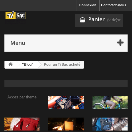
Connexion
Contactez-nous
Panier
(vide)
Menu
"Blog"
Pour un Ti Sac acheté
Accès par thème