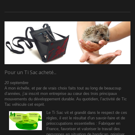
Pour un Ti Sac acheté...
20 septembre
A mon échelle, et par de vrais choix faits tout au long de beaucoup
d’années, j’ai inscrit mon entreprise au cœur des trois principaux
mouvements du développement durable. Au quotidien, l’activité de Tic
Tac véhicule cet esprit.
Le Ti Sac vit et grandit dans le respect de ces
règles, il est le résultat d’un savoir-faire et de
préoccupations essentielles : Fabriquer en
France, favoriser et valoriser le travail des
personnes en situation de handicap, prioriser