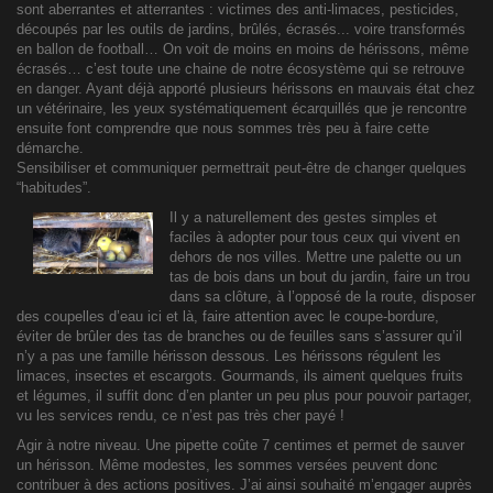
sont aberrantes et atterrantes : victimes des anti-limaces, pesticides,
découpés par les outils de jardins, brûlés, écrasés... voire transformés
en ballon de football… On voit de moins en moins de hérissons, même
écrasés… c’est toute une chaine de notre écosystème qui se retrouve
en danger. Ayant déjà apporté plusieurs hérissons en mauvais état chez
un vétérinaire, les yeux systématiquement écarquillés que je rencontre
ensuite font comprendre que nous sommes très peu à faire cette
démarche.
Sensibiliser et communiquer permettrait peut-être de changer quelques
“habitudes”.
Il y a naturellement des gestes simples et
faciles à adopter pour tous ceux qui vivent en
dehors de nos villes. Mettre une palette ou un
tas de bois dans un bout du jardin, faire un trou
dans sa clôture, à l’opposé de la route, disposer
des coupelles d’eau ici et là, faire attention avec le coupe-bordure,
éviter de brûler des tas de branches ou de feuilles sans s’assurer qu’il
n’y a pas une famille hérisson dessous. Les hérissons régulent les
limaces, insectes et escargots. Gourmands, ils aiment quelques fruits
et légumes, il suffit donc d’en planter un peu plus pour pouvoir partager,
vu les services rendu, ce n’est pas très cher payé !
Agir à notre niveau. Une pipette coûte 7 centimes et permet de sauver
un hérisson. Même modestes, les sommes versées peuvent donc
contribuer à des actions positives. J’ai ainsi souhaité m’engager auprès