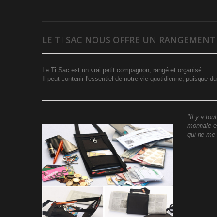
LE TI SAC NOUS OFFRE UN RANGEMEN
Le Ti Sac est un vrai petit compagnon, rangé et organisé.
Il peut contenir l'essentiel de notre vie quotidienne, puisque d
"Il y a to
monnaie et
qui ne me 