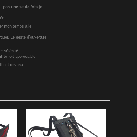
 :
pas une seule fois je
née.
sser mon temps à le
arquer. Le geste d’ouverture
le sérénité !
lité fort appréciable.
Il est devenu