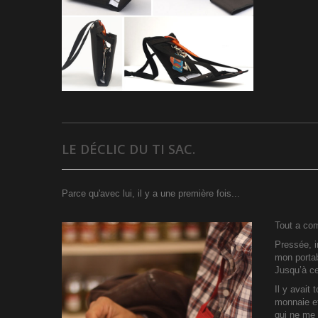
LE DÉCLIC DU TI SAC.
Parce qu'avec lui, il y a une première fois...
Tout a com
Pressée, i
mon portabl
Jusqu’à ce
Il y avait
monnaie et
qui ne me 