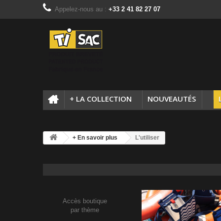
Appelez-nous au :
+33 2 41 82 27 07
+ LA COLLECTION
NOUVEAUTÉS
+ En savoir plus
L'utiliser
Accès boutique
par thème