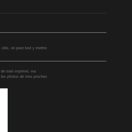
 clés, on peut tout y mettre.
 de train imprimé, ma
e, les photos de mes proches