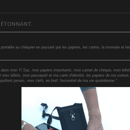
T ÉTONNANT.
u portable au chéquier en passant par les papiers, les cartes, la monnaie et les
ut dans mon Ti Sac, mes papiers importants, mon carnet de chèque, mon billet
 mes billets, mon passeport et ma carte d'identité, les papiers de ma voitur
quittent jamais, mes clefs, en bref, l'essentiel de ma vie quotidienne."