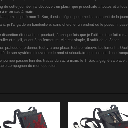
ng de cette journée, j’ai découvert un plaisir que je souhaite à toutes et à tous
é à mon sac à main.
ant je n’ai quitté mon Ti Sac, il est si léger que je ne l’ai pas senti de la jour
ant, je l'ai gardé en bandoulière, sans chercher un endroit où le poser, ni pa
e discrétion étonnante et pourtant, à chaque fois que je l’utilise, il se fait rem
culier et si joli, quant à sa fermeture, elle est simple, il suffit de le lâcher.
ue, pratique et ordonné, tout y a une place, tout se retrouve facilement... Quel
ité de son système d’ouverture le rend si sécuritaire que l’on est d’une tranquil
e journée passée loin des tracas du sac à main, le Ti Sac a gagné sa place : 
sable compagnon de mon quotidien.