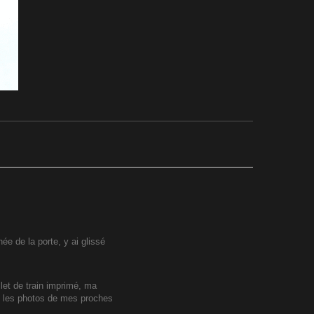
ée de la porte, y ai glissé
let de train imprimé, ma
e, les photos de mes proches