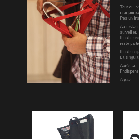
Tout au lo
n’ai pens
Pas un inst
Au restaur
surveiller.
Il est d’un
reste parti
Il est uniq
La singular
Après cett
l'indispen
Agnès.