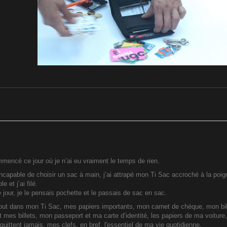
mencé ce jour où je n’ai eu vraiment le temps de rien.
ncapable de choisir un sac à main, j’ai attrapé mon Ti Sac accroché à la poign
e et j’ai filé.
 jour, je le pensais pochette et le passais de sac en sac.
 tout dans mon Ti Sac, mes papiers importants, mon carnet de chèque, mon bil
 mes billets, mon passeport et ma carte d’identité, les papiers de ma voitur
quittent jamais, mes clefs, en bref, l'essentiel de ma vie quotidienne.