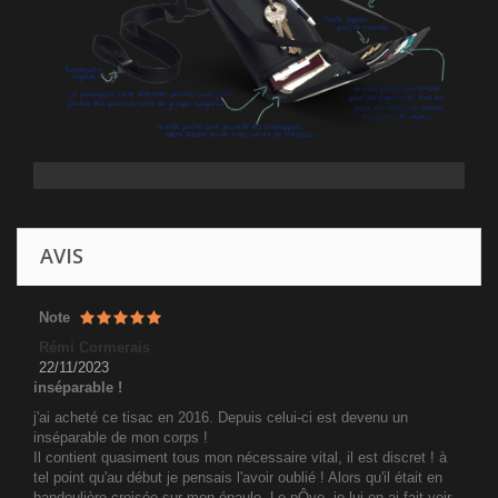
AVIS
Note
Rémi Cormerais
22/11/2023
inséparable !
j'ai acheté ce tisac en 2016. Depuis celui-ci est devenu un
inséparable de mon corps !
Il contient quasiment tous mon nécessaire vital, il est discret ! à
tel point qu'au début je pensais l'avoir oublié ! Alors qu'il était en
bandoulière croisée sur mon épaule. Le pÔve, je lui en ai fait voir