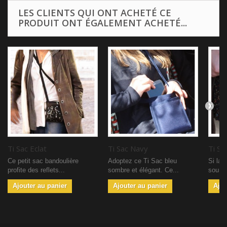
LES CLIENTS QUI ONT ACHETÉ CE
PRODUIT ONT ÉGALEMENT ACHETÉ...
Ti Sac Eclat
Ti Sac Navy
Ti Sa
Ce petit sac bandoulière
Adoptez ce Ti Sac bleu
Si la 
profite des reflets...
sombre et élégant. Ce...
source
Ajouter au panier
Ajouter au panier
Ajou